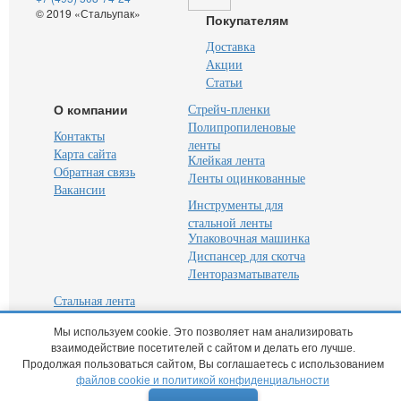
© 2019 «Стальупак»
Покупателям
Доставка
Акции
Статьи
О компании
Стрейч-пленки
Полипропиленовые
Контакты
ленты
Карта сайта
Клейкая лента
Обратная связь
Ленты оцинкованные
Вакансии
Инструменты для
стальной ленты
Упаковочная машинка
Диспансер для скотча
Ленторазматыватель
Стальная лента
ПЭТ лента
Мы используем cookie. Это позволяет нам анализировать
Лента пластиковая
взаимодействие посетителей с сайтом и делать его лучше.
Скрепа для ленты
Продолжая пользоваться сайтом, Вы соглашаетесь с использованием
файлов cookie и политикой конфиденциальности