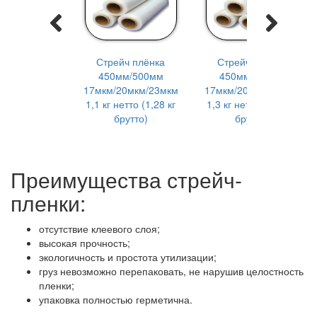
Стрейч плёнка
Стрейч плёнка
450мм/500мм
450мм/500мм
17мкм/20мкм/23мкм
17мкм/20мкм/23мкм
1,1 кг нетто (1,28 кг
1,3 кг нетто (1,48 кг
брутто)
брутто)
Преимущества стрейч-
пленки:
отсутствие клеевого слоя;
высокая прочность;
экологичность и простота утилизации;
груз невозможно перепаковать, не нарушив целостность
пленки;
упаковка полностью герметична.