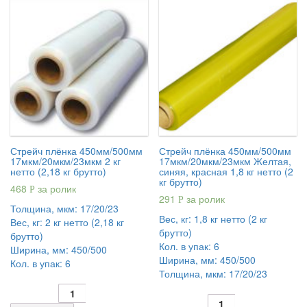
Стрейч плёнка 450мм/500мм
Стрейч плёнка 450мм/500мм
17мкм/20мкм/23мкм 2 кг
17мкм/20мкм/23мкм Желтая,
нетто (2,18 кг брутто)
синяя, красная 1,8 кг нетто (2
кг брутто)
468
за ролик
Р
291
за ролик
Р
Толщина, мкм:
17/20/23
Вес, кг:
1,8 кг нетто (2 кг
Вес, кг:
2 кг нетто (2,18 кг
брутто)
брутто)
Кол. в упак:
6
Ширина, мм:
450/500
Ширина, мм:
450/500
Кол. в упак:
6
Толщина, мкм:
17/20/23