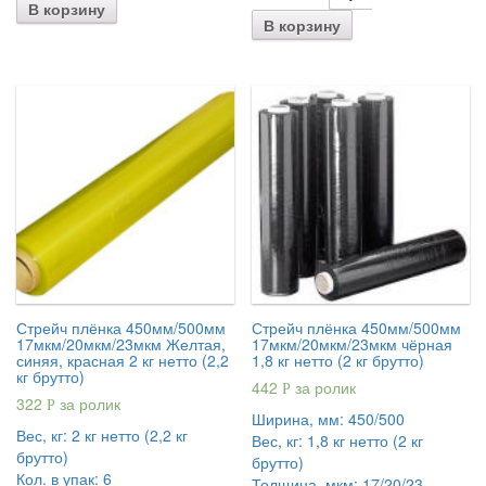
В корзину
В корзину
Стрейч плёнка 450мм/500мм
Стрейч плёнка 450мм/500мм
17мкм/20мкм/23мкм Желтая,
17мкм/20мкм/23мкм чёрная
синяя, красная 2 кг нетто (2,2
1,8 кг нетто (2 кг брутто)
кг брутто)
442
за ролик
Р
322
за ролик
Р
Ширина, мм:
450/500
Вес, кг:
2 кг нетто (2,2 кг
Вес, кг:
1,8 кг нетто (2 кг
брутто)
брутто)
Кол. в упак:
6
Толщина, мкм:
17/20/23