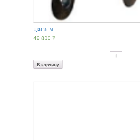
ЦКВ-3т-М
49 800
Р
В корзину