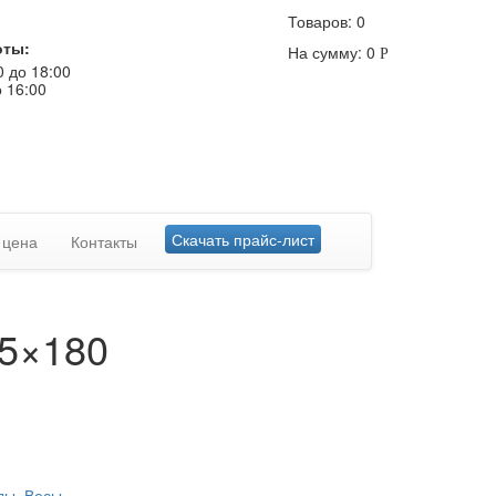
Товаров:
0
оты:
На сумму:
0
Р
0 до 18:00
о 16:00
Скачать прайс-лист
 цена
Контакты
5×180
лы
,
Весы
.