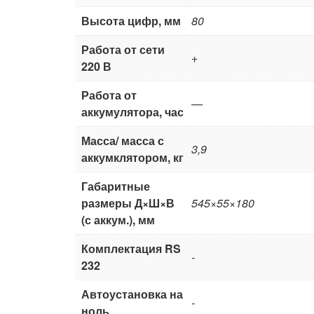
Высота цифр, мм
80
Работа от сети
+
220 В
Работа от
—
аккумулятора, час
Масса/ масса с
3,9
аккумклятором, кг
Габаритные
размеры Д×Ш×В
545×55×180
(с аккум.), мм
Комплектация RS
-
232
Автоустановка на
-
ноль