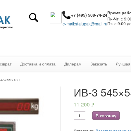
Время раб
+7 (495) 508-74-24
Пн-Чт: с 9:0
Пт: с 9:00 д
e-mail:stalupak@mail.ru
озврат
Доставка и оплата
Дилерам
Заказать
Лучшая
545×55×180
ИВ-3 545×5
11 200
Р
В корзину
Категории:
Весовые термина