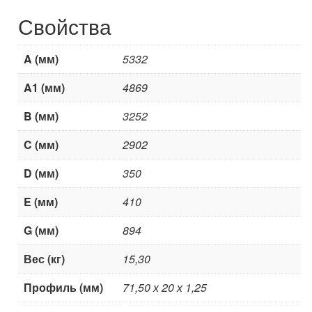
Свойства
A (мм)
5332
A1 (мм)
4869
B (мм)
3252
C (мм)
2902
D (мм)
350
E (мм)
410
G (мм)
894
Вес (кг)
15,30
Профиль (мм)
71,50 х 20 х 1,25