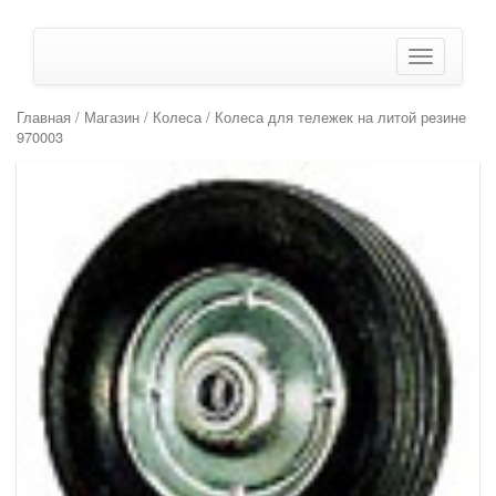
Показать/
Скрыть
навигаци
Главная
/
Магазин
/
Колеса
/ Колеса для тележек на литой резине
970003