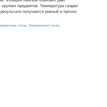
и. Функция «мягкой обвязки» дает
 хрупких предметов. Температура сварки
 результате получается ровный и прочно
паковочные столы
,
Упаковочные столы
.